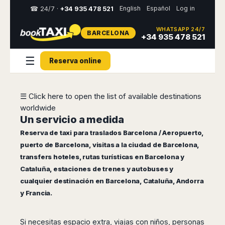
English
Español
Log in
☎ 24/7 ·
+34 935 478 521
WHATSAPP 24/7
BARCELONA
Select
+34 935 478 521
your
destination,
☰
Reserva online
you
will
be
redirected
☰ Click here to open the list of available destinations
to
worldwide
the
local
Un servicio a medida
website
Reserva de taxi para traslados Barcelona / Aeropuerto,
puerto de Barcelona, visitas a la ciudad de Barcelona,
Spain
Italy
Rest
Middle
Usa
transfers hoteles, rutas turísticas en Barcelona y
of
East
&
Barcelona
Milan
Europe
Canada
Cataluña, estaciones de trenes y autobuses y
Dubai
Girona
Turin
cualquier destinación en Barcelona, Cataluña, Andorra
Brussels
New
Abu
Reus
Genoa
y Francia.
York
Luxembourg
Dhabi
Madrid
Trieste
Los
Geneva
Amman
Zaragoza
Venice
Angeles
Zurich
Madaba
Si necesitas espacio extra, viajas con niños, personas
Bilbao
Venice