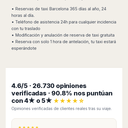
Seattle
Phi
Granada
Terme
Istanbul
Washington
• Reservas de taxi Barcelona 365 días al año, 24
Hanoi
Tenerife
Reggio
Athens
Honolulu
horas al día.
Cat
Gran
Calabria
Rhodes
Bi
Indianapolis
• Teléfono de asistencia 24h para cualquier incidencia
Canaria
Crotone
Kos
Hue
Miami
con tu traslado
Catania
UK
Tivat
• Modificación y anulación de reserva de taxi gratuita
Da
Oakland
Palermo
Pogdorica
Nang
• Reserva con solo 1 hora de antelación, tu taxi estará
London
Orlando
Trapani
Moscow
Cam
esperándote
Birmingham
Pittsburgh
Comiso
Minsk
Ranh
Bristol
Tampa
-
Yerevan
Quy
Cardiff
Quebec
Ragusa
Nhon
Tbilisi
Edinburgh
Toronto
Poland
Da
St
Glasgow
Vancouver
Lat
Petersburg
Gdańsk
Liverpool
Montreal
4.6/5 · 26.730 opiniones
Ho
Split
Katowice
Manchester
Calgary
Chu
verificadas · 90.8% nos puntúan
Zagreb
Kraków
Nottingham
Minh
Ottawa
con 4★ o 5★
Dubrovnik
★★★★☆
Łódź
Southampton
Tagbilaran
Mexico
Pula
Opiniones verificadas de clientes reales tras su viaje.
Lublin
Bacolod
Ireland
Rijeka
Monterrey
Poznań
Davao
Zadar
Cork
Mexico
Warszawa
Samal
★★★★★
Ljubijana
City