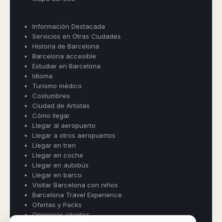
Madurai
Chile
Mangalore
Información Destacada
Santiago
Mumbai
Servicios en Otras Ciudades
Valparaiso
Mysore
Historia de Barcelona
Delhi
Perú
Barcelona accesible
Pune
Estudiar en Barcelona
Lima
Idioma
Surat
Cusco
Turismo médico
Trivandrum
Costumbres
Udapuir
Ciudad de Artistas
Vadodara
Cómo llegar
Varanasi
Llegar al aeropuerto
Book Taxi Group
Llegar a otros aeropuertos
Support - usually replies in minutes
Llegar en tren
Llegar en coche
Llegar en autobús
Book Taxi Group
Llegar en barco
Visitar Barcelona con niños
Barcelona Travel Experience
Ofertas y Packs
Opiniones clientes