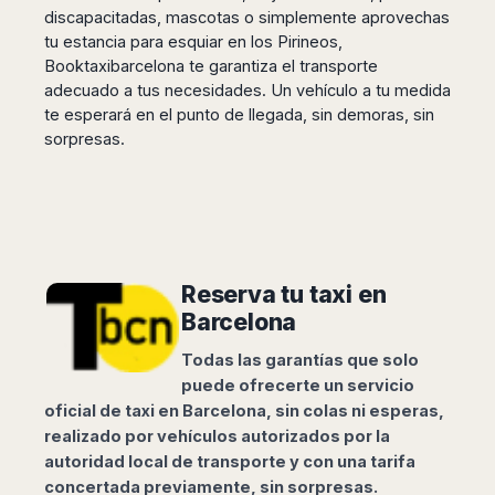
San
Amsterdam
Kuwait
discapacitadas, mascotas o simplemente aprovechas
(Gondola
San
Francisco
tu estancia para esquiar en los Pirineos,
Tours)
Eindhoven
Doha
Sebastian
Las
Booktaxibarcelona te garantiza el transporte
Verona
Rotterdam
Jeddah
Vigo
Vegas
adecuado a tus necesidades. Un vehículo a tu medida
Bologna
The
Medina
Santiago
Anchorage
te esperará en el punto de llegada, sin demoras, sin
Hague
de
Rimini
Riyadh
Atlanta
sorpresas.
Compostela
Utrecht
Florence
Taif
Baltimore
La
Stockholm
Pisa
Abha
Boston
Coruña
Gothenburg
Perugia
Muscat
Chicago
Valencia
Malmo
Ancona
Asia
Columbus
Alicante
Lulea
Rome
Dallas
Castellón
Antalya
Kalmar
Pescara
Detroit
Reserva tu taxi en
Mallorca
Bangkok
Kiruna
Naples
Houston
Barcelona
Menorca
Puket
Oslo
Olbia
Memphis
Ibiza
Krabi
Copenaghen
Todas las garantías que solo
Alghero
Nashville
Sevilla
Samui
Helsinki
puede ofrecerte un servicio
Cagliari
Phoenix
Jerez
Chiang
Rovaniemi
oficial de taxi en Barcelona, sin colas ni esperas,
Bari
Portland
Mai
Almeria
realizado por vehículos autorizados por la
Malta
Brindisi
San
Pattaya
Malaga
autoridad local de transporte y con una tarifa
Prague
Lecce
Diego
Phi
Marbella
concertada previamente, sin sorpresas.
Budapest
Lamezia