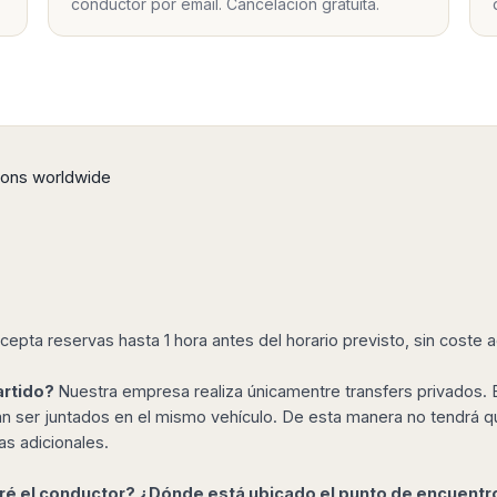
conductor por email. Cancelación gratuita.
tions worldwide
epta reservas hasta 1 hora antes del horario previsto, sin coste ad
artido?
Nuestra empresa realiza únicamentre transfers privados. E
dan ser juntados en el mismo vehículo. De esta manera no tendrá q
as adicionales.
ré el conductor?
¿Dónde está ubicado el punto de encuentr