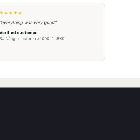
★★★★★
“everything was very good”
Verified customer
Đà Nẵng transfer · ref 00041…BKK