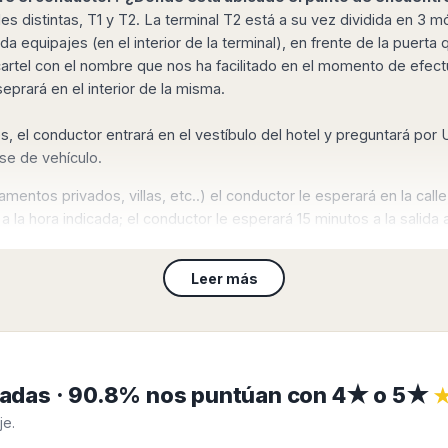
s distintas, T1 y T2. La terminal T2 está a su vez dividida en 3 m
da equipajes (en el interior de la terminal), en frente de la puerta
cartel con el nombre que nos ha facilitado en el momento de efectua
eprará en el interior de la misma.
s, el conductor entrará en el vestíbulo del hotel y preguntará po
rse de vehículo.
entos privados, villas, etc..) el conductor le esperará en la calle,
 a la hora indicada; el conductor le esperará 15 minutos a la salid
momento de realizar su reserva.
Leer más
e asistencia clientes en el voucher de reserva que le enviaremos
ficadas · 90.8% nos puntúan con 4★ o 5★
je.