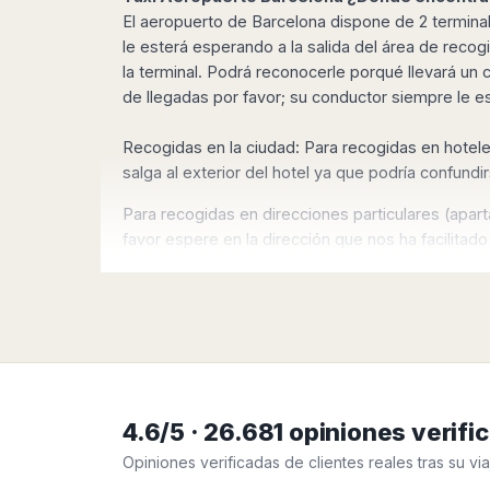
Harbin
Townsville
India
Dresden
Rio
El aeropuerto de Barcelona dispone de 2 terminale
Jinan
Darwin
de
Düsseldorf
le esterá esperando a la salida del área de recogi
Ahmedabad
Janeiro
Nanjing
Cairns
la terminal. Podrá reconocerle porqué llevará un 
Frankfurt
Aurangabad
Sao
Qingdao
de llegadas por favor; su conductor siempre le es
Nürnberg
Japan
Bangalore
Paulo
Shanghai
Hamburg
Belagavi
Tokyo
Porto
Shenyang
Recogidas en la ciudad: Para recogidas en hotele
Hannover
Bhopal
Alegre
Kobe
salga al exterior del hotel ya que podría confundi
Shenzhen
Leipzig
Bhubaneswar
Curitiba
Okazaki
Tianjin
Bremen
Calicut
Fortaleza
Para recogidas en direcciones particulares (apartam
Osaka
Munich
Chennai
Recife
favor espere en la dirección que nos ha facilitado
Fukuoka
Austria
indique la dirección completa de recogida en el 
Coimbatore
Salvador
Sapporo
de
Dehradun
Graz
Bahia
Recibirá más información, así como el teléfono d
Goa
Innsbruck
Colombia
Guwahati
Linz
Ofertas
Jaipur
Salzburg
Bogotá
Jamshedpur
Schwechat
Cartagena
Jodhpur
4.6/5 · 26.681 opiniones veri
Vienna
Medellín
Cochin
San
Opiniones verificadas de clientes reales tras su via
Lucknow
Andrés