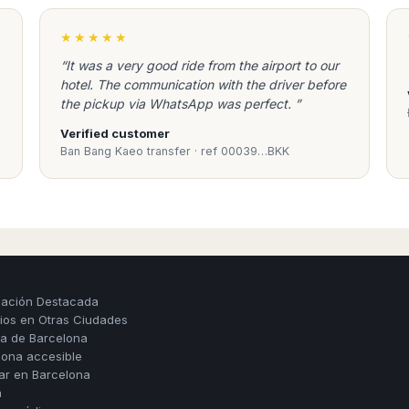
★★★★★
“It was a very good ride from the airport to our
hotel. The communication with the driver before
the pickup via WhatsApp was perfect. ”
Verified customer
Ban Bang Kaeo transfer · ref 00039…BKK
mación Destacada
cios en Otras Ciudades
ia de Barcelona
lona accesible
iar en Barcelona
a