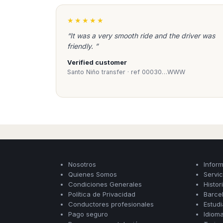
Madurai
Chile
Mangalore
★★★★★
Santiago
Mumbai
“It was a very smooth ride and the driver was
Valparaiso
Mysore
friendly. ”
Delhi
Perú
Verified customer
Pune
Lima
Santo Niño transfer · ref 00030…WWW
Surat
Cusco
Trivandrum
Udapuir
Vadodara
Varanasi
Nosotros
Infor
Quienes Somos
Servi
Condiciones Generales
Histor
Política de Privacidad
Barce
Conductores profesionales
Estud
Pago seguro
Idiom