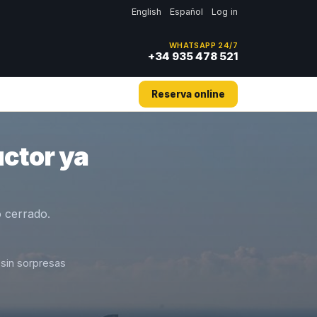
English
Español
Log in
WHATSAPP 24/7
+34 935 478 521
Reserva online
ctor ya
 cerrado.
sin sorpresas