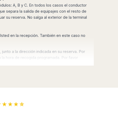
ódulos: A, B y C. En todos los casos el conductor
 que separa la salida de equipajes con el resto de
r su reserva. No salga al exterior de la terminal
r Usted en la recepción. También en este caso no
 junto a la dirección indicada en su reserva. P
or
a a la hora de recogida programada.
Por favor
 por email como confirmación de su reserva.
★★★★☆