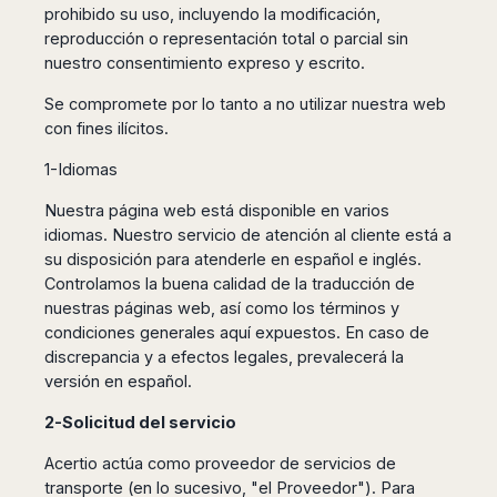
prohibido su uso, incluyendo la modificación,
Harbin
Townsville
India
Dresden
Rio
reproducción o representación total o parcial sin
Jinan
Darwin
de
Düsseldorf
Ahmedabad
nuestro consentimiento expreso y escrito.
Janeiro
Nanjing
Cairns
Frankfurt
Aurangabad
Sao
Qingdao
Nürnberg
Se compromete por lo tanto a no utilizar nuestra web
Japan
Bangalore
Paulo
Shanghai
Hamburg
con fines ilícitos.
Belagavi
Tokyo
Porto
Shenyang
Hannover
Bhopal
Alegre
Kobe
1-Idiomas
Shenzhen
Leipzig
Bhubaneswar
Curitiba
Okazaki
Tianjin
Bremen
Nuestra página web está disponible en varios
Calicut
Fortaleza
Osaka
Munich
idiomas. Nuestro servicio de atención al cliente está a
Chennai
Recife
Fukuoka
su disposición para atenderle en español e inglés.
Austria
Coimbatore
Salvador
Sapporo
Controlamos la buena calidad de la traducción de
de
Dehradun
Graz
nuestras páginas web, así como los términos y
Bahia
Goa
Innsbruck
condiciones generales aquí expuestos. En caso de
Colombia
Guwahati
discrepancia y a efectos legales, prevalecerá la
Linz
Jaipur
versión en español.
Salzburg
Bogotá
Jamshedpur
Schwechat
Cartagena
2-Solicitud del servicio
Jodhpur
Vienna
Medellín
Cochin
Acertio actúa como proveedor de servicios de
San
Lucknow
Andrés
transporte (en lo sucesivo, "el Proveedor"). Para