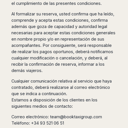
Seattle
Phi
el cumplimiento de las presentes condiciones.
Granada
Terme
Istanbul
Washington
Hanoi
Tenerife
Reggio
Athens
Al formalizar su reserva, usted confirma que ha leído,
Honolulu
Cat
Gran
Calabria
Rhodes
comprende y acepta estas condiciones, confirma
Bi
Indianapolis
Canaria
Crotone
Kos
además que goza de capacidad y autoridad legal
Hue
Miami
Catania
UK
necesarias para aceptar estas condiciones generales
Tivat
Da
Oakland
Palermo
en nombre propio y/o en representación de sus
Pogdorica
Nang
London
Orlando
acompañantes. Por consiguiente, será responsable
Trapani
Moscow
Cam
Birmingham
Pittsburgh
de realizar los pagos oportunos, deberá notificarnos
Comiso
Minsk
Ranh
Bristol
Tampa
cualquier modificación o cancelación, y deberá, al
-
Yerevan
Quy
Cardiff
Quebec
Ragusa
recibir la confirmación de reserva, informar a los
Nhon
Tbilisi
Edinburgh
Toronto
demás viajeros.
Poland
Da
St
Glasgow
Vancouver
Lat
Petersburg
Cualquier comunicación relativa al servicio que haya
Gdańsk
Liverpool
Montreal
Ho
Split
contratado, deberá realizarse al correo electrónico
Katowice
Manchester
Calgary
Chu
Zagreb
que se indica a continuación.
Kraków
Nottingham
Minh
Ottawa
Estamos a disposición de los clientes en los
Dubrovnik
Łódź
Southampton
Tagbilaran
Mexico
siguientes medios de contacto:
Pula
Lublin
Bacolod
Ireland
Rijeka
Monterrey
Poznań
Correo electrónico:
team@booktaxigroup.com
Davao
Zadar
Cork
Mexico
Teléfono: +34 93 521 06 51
Warszawa
Samal
Ljubijana
City