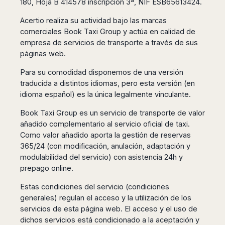
180, Hoja B 414578 inscripción 3ª, NIF ESB65613424.
San
Amsterdam
Kuwait
(Gondola
San
Francisco
Tours)
Eindhoven
Doha
Acertio realiza su actividad bajo las marcas
Sebastian
Las
comerciales Book Taxi Group y actúa en calidad de
Verona
Rotterdam
Jeddah
Vigo
Vegas
empresa de servicios de transporte a través de sus
Bologna
The
Medina
Santiago
Anchorage
páginas web.
Hague
de
Rimini
Riyadh
Atlanta
Compostela
Utrecht
Florence
Taif
Baltimore
Para su comodidad disponemos de una versión
La
Stockholm
Pisa
Abha
traducida a distintos idiomas, pero esta versión (en
Boston
Coruña
Gothenburg
Perugia
Muscat
idioma español) es la única legalmente vinculante.
Chicago
Valencia
Malmo
Ancona
Asia
Columbus
Alicante
Book Taxi Group es un servicio de transporte de valor
Lulea
Rome
Dallas
Castellón
añadido complementario al servicio oficial de taxi.
Antalya
Kalmar
Pescara
Detroit
Como valor añadido aporta la gestión de reservas
Mallorca
Bangkok
Kiruna
Naples
Houston
365/24 (con modificación, anulación, adaptación y
Menorca
Puket
Oslo
Olbia
Memphis
modulabilidad del servicio) con asistencia 24h y
Ibiza
Krabi
Copenaghen
Alghero
prepago online.
Nashville
Sevilla
Samui
Helsinki
Cagliari
Phoenix
Jerez
Chiang
Rovaniemi
Estas condiciones del servicio (condiciones
Bari
Portland
Mai
Almeria
generales) regulan el acceso y la utilización de los
Malta
Brindisi
San
Pattaya
Malaga
servicios de esta página web. El acceso y el uso de
Prague
Lecce
Diego
Phi
dichos servicios está condicionado a la aceptación y
Marbella
Budapest
Lamezia