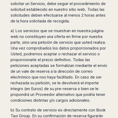
Madurai
solicitar un Servicio, debe seguir el procedimiento de
Chile
Mangalore
solicitud establecido en nuestro sitio web. Todas las
Santiago
solicitudes deben efectuarse al menos 2 horas antes
Mumbai
Valparaiso
de la hora solicitada de recogida.
Mysore
Delhi
Perú
a) Los servicios que se muestran en nuestra página
Pune
web no constituyen una oferta en firme por nuestra
Lima
Surat
parte, sino una petición de servicio que usted realiza.
Cusco
Trivandrum
Una vez comprobados los datos proporcionados por
Udapuir
Usted, podremos aceptar o rechazar el servicio o
proporcionarle el precio definitivo. Todas las
Vadodara
peticiones aceptadas se formalizan mediante el envío
Varanasi
de un vale de reserva a la dirección de correo
electrónico que nos haya facilitado. En caso de ser
rechazada su petición, se le devolverá el importe
íntegro (en Euros) de su pre-reserva o bien se le
propondrá un Proveedor alternativo que podría tener
condiciones distintas y/o cargos adicionales.
b) Su contrato de servicio es directamente con Book
Taxi Group. En su confirmación de reserva figurarán