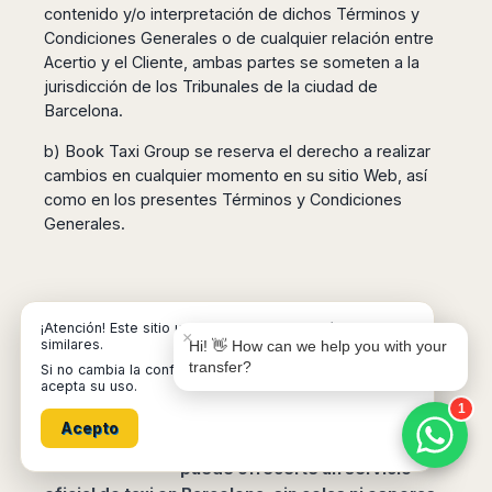
contenido y/o interpretación de dichos Términos y
Condiciones Generales o de cualquier relación entre
Acertio y el Cliente, ambas partes se someten a la
jurisdicción de los Tribunales de la ciudad de
Barcelona.
Book Taxi Group
Support - usually replies in minutes
b) Book Taxi Group se reserva el derecho a realizar
cambios en cualquier momento en su sitio Web, así
como en los presentes Términos y Condiciones
Book Taxi Group
Generales.
¡Atención! Este sitio usa cookies y tecnologías
×
similares.
Hi! 👋 How can we help you with your
transfer?
Si no cambia la configuración de su navegador, usted
Reserva tu taxi en
acepta su uso.
Barcelona
1
Acepto
Todas las garantías que solo
puede ofrecerte un servicio