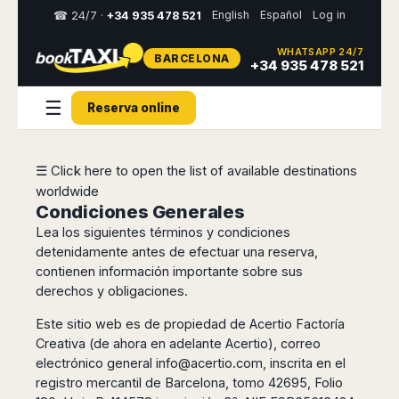
English
Español
Log in
☎ 24/7 ·
+34 935 478 521
WHATSAPP 24/7
BARCELONA
Select
+34 935 478 521
your
destination,
☰
Reserva online
you
will
be
redirected
☰ Click here to open the list of available destinations
to
worldwide
the
local
Condiciones Generales
website
Lea los siguientes términos y condiciones
detenidamente antes de efectuar una reserva,
Spain
Italy
Rest
Middle
Usa
contienen información importante sobre sus
of
East
&
Barcelona
derechos y obligaciones.
Milan
Europe
Canada
Dubai
Girona
Turin
Este sitio web es de propiedad de Acertio Factoría
Brussels
New
Abu
Reus
Genoa
Creativa (de ahora en adelante Acertio), correo
York
Luxembourg
Dhabi
Madrid
Trieste
electrónico general
info@acertio.com
, inscrita en el
Los
Geneva
Amman
Zaragoza
Venice
registro mercantil de Barcelona, tomo 42695, Folio
Angeles
Zurich
Madaba
Bilbao
Venice