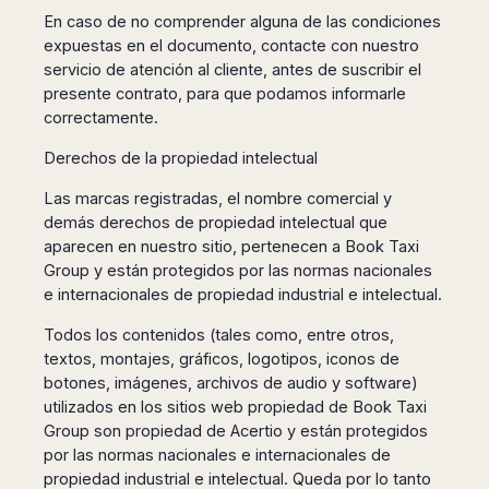
Dublin
Wrocław
Island
En caso de no comprender alguna de las condiciones
Sarajevo
Toluca
Galway
Cebu
Portugal
expuestas en el documento, contacte con nuestro
Mostar
San
Limerick
Lapu-
servicio de atención al cliente, antes de suscribir el
José
Lisbon
Tuzla
Lapu
France
presente contrato, para que podamos informarle
del
Porto
Maribor
Cordova
Cabo
correctamente.
Paris
Faro
Novo
Mandaue
Guadalajara
Bordeaux
Mesto
Madeira
Derechos de la propiedad intelectual
Seoul
Cancún
Lille
Sofia
Hong
Morocco
Mérida
Las marcas registradas, el nombre comercial y
Lyon
Burgas
Kong
demás derechos de propiedad intelectual que
Marrakech
Argentina
Marseille
Varna
Singapore
aparecen en nuestro sitio, pertenecen a Book Taxi
Casablanca
Montpellier
Bali
Australia
Buenos
Group y están protegidos por las normas nacionales
Fez
Nantes
Kuala
Aires
e internacionales de propiedad industrial e intelectual.
Sydney
Rabat
Nice
Lumpur
Córdoba
Melbourne
Agadir
Tolouse
Todos los contenidos (tales como, entre otros,
Penang
Bariloche
Adelaide
Essaouira
/
textos, montajes, gráficos, logotipos, iconos de
Mendoza
Germany
Perth
George
botones, imágenes, archivos de audio y software)
China
Rosario
Town
Berlin
Brisbane
utilizados en los sitios web propiedad de Book Taxi
Puerto
Beijing
Kuching
Stuttgart
Group son propiedad de Acertio y están protegidos
Gold
Iguazú
Chengdu
Coast
Kota
por las normas nacionales e internacionales de
Dortmund
Brasil
Kinabalu
propiedad industrial e intelectual. Queda por lo tanto
Guangzhou
Canberra
Bonn