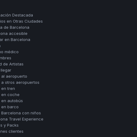
mación Destacada
cios en Otras Ciudades
ia de Barcelona
lona accesible
iar en Barcelona
a
mo médico
mbres
 de Artistas
llegar
 al aeropuerto
 a otros aeropuertos
 en tren
r en coche
r en autobús
r en barco
r Barcelona con niños
lona Travel Experience
as y Packs
nes clientes