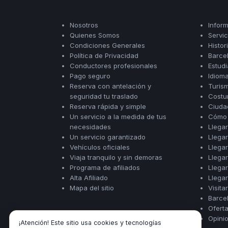
Seattle
Phi
Granada
Terme
Istanbul
Washington
Hanoi
Tenerife
Reggio
Athens
Nosotros
Infor
Honolulu
Cat
Gran
Calabria
Rhodes
Quienes Somos
Servi
Bi
Indianapolis
Canaria
Crotone
Condiciones Generales
Histor
Kos
Hue
Miami
Política de Privacidad
Barce
Catania
UK
Tivat
Da
Oakland
Conductores profesionales
Estud
Palermo
Pogdorica
Nang
London
Orlando
Pago seguro
Idiom
Trapani
Moscow
Cam
Reserva con antelación y
Turis
Birmingham
Pittsburgh
Comiso
Minsk
Ranh
seguridad tu traslado
Costu
Bristol
Tampa
-
Reserva rápida y simple
Ciudad
Yerevan
Quy
Cardiff
Quebec
Ragusa
Un servicio a la medida de tus
Cómo 
Nhon
Tbilisi
Edinburgh
Toronto
necesidades
Llegar
Poland
Da
St
Glasgow
Vancouver
Un servicio garantizado
Llegar
Lat
Petersburg
Gdańsk
Vehículos oficiales
Llegar
Liverpool
Montreal
Ho
Split
Viaja tranquilo y sin demoras
Llega
Katowice
Manchester
Calgary
Chu
Zagreb
Programa de afiliados
Llega
Kraków
Nottingham
Minh
Ottawa
Alta Afiliado
Llega
Dubrovnik
Łódź
Southampton
Tagbilaran
Mapa del sitio
Visita
Mexico
Pula
Lublin
Bacolod
Barce
Ireland
Rijeka
Monterrey
Poznań
Ofert
Davao
Zadar
Cork
Mexico
Opinio
Warszawa
Samal
¡Atención! Este sitio usa cookies y tecnologías
Ljubijana
City