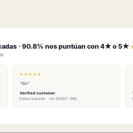
ficadas · 90.8% nos puntúan con 4★ o 5★
je.
★★★★★
“No”
Verified customer
Palma transfer · ref 00087…PMI