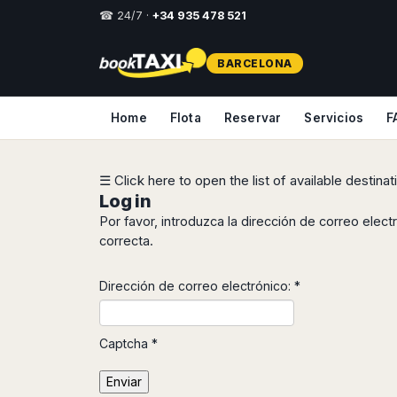
☎ 24/7 ·
+34 935 478 521
Select
BARCELONA
your
destination,
you
Home
Flota
Reservar
Servicios
F
will
be
redirected
to
☰ Click here to open the list of available destina
the
Log in
local
Por favor, introduzca la dirección de correo elect
website
correcta.
Spain
Italy
Rest
Middle
Usa
of
East
&
Dirección de correo electrónico:
*
Barcelona
Milan
Europe
Canada
Dubai
Girona
Turin
Brussels
New
Abu
Reus
Genoa
York
Captcha
*
Luxembourg
Dhabi
Madrid
Trieste
Los
Geneva
Amman
Zaragoza
Venice
Enviar
Angeles
Zurich
Madaba
Bilbao
Venice